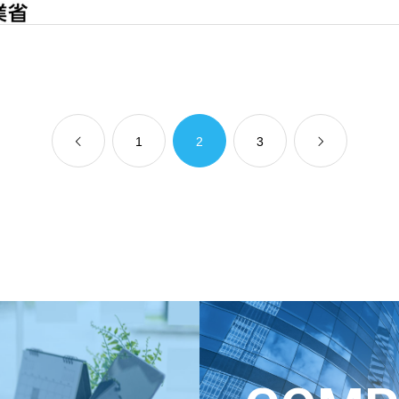
FD宣言（お
セキュリティ
1
2
3
R