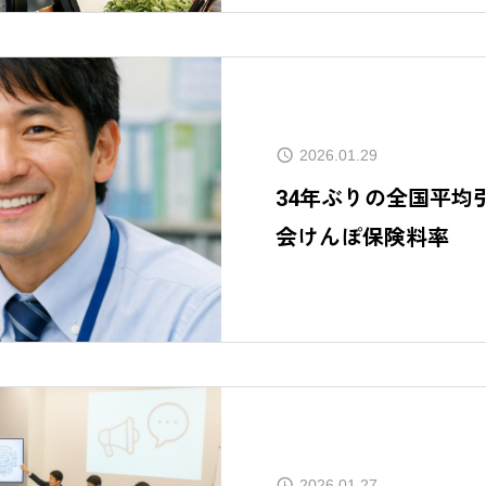
2026.01.29
34年ぶりの全国平均引
会けんぽ保険料率
COMPANY
会社概要
NEW TOPIC
最新情報
COLUMN
2026.01.27