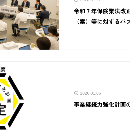
コラム
令和７年保険業法改
（案）等に対するパ
FANTASISTA
施
メンバー紹介
CSR ACTIVITI
社会貢献活動
PROPOSAL
提案のご依頼
2026.01.06
事業継続力強化計画
PRIVACY
プライバシー