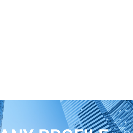
客さま本位の業務運営方針）
ーポリシー