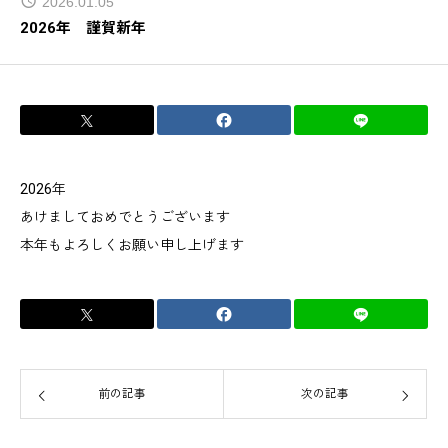
2026.01.05
2026年 謹賀新年
PROPOSAL
提案のご依頼
PRIVACY
プライバシー
2026年
FD宣言（お客さま本位の業務運営方針）
あけましておめでとうございます
本年もよろしくお願い申し上げます
セキュリティーポリシー
前の記事
次の記事