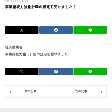
2026.01.06
事業継続力強化計画の認定を受けました！
PROPOSAL
提案のご依頼
PRIVACY
プライバシー
経済産業省
FD宣言（お客さま本位の業務運営方針）
事業持続力強化計画の認定を受けました！
セキュリティーポリシー
前の記事
次の記事